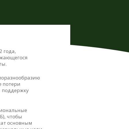
2 года,
лжающегося
ты.
биоразнообразию
е потери
и поддержку
циональные
Б), чтобы
ужат основным