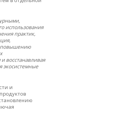
тем в отдельной
турными,
го использования
ения практик,
ция,
е повышению
х
 и восстанавливая
я экосистемные
сти и
 продуктов
сстановлению
лючая