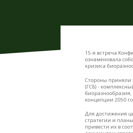
15-я встреча Конфе
ознаменовала соб
кризиса биоразноо
Стороны приняли 
(ГСБ) - комплексн
биоразнообразия,
концепции 2050 го
Для достижения ц
стратегии и планы
привести их в соо