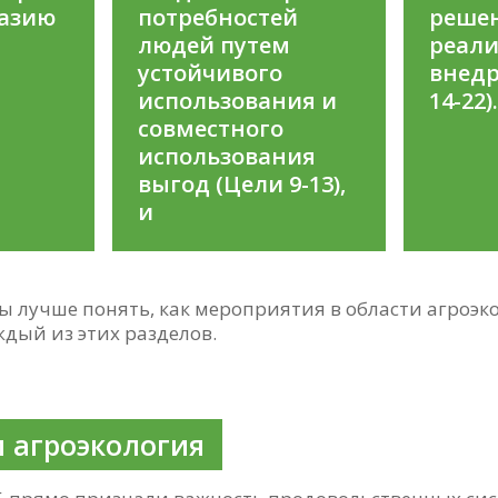
азию
потребностей
реше
людей путем
реали
устойчивого
внедр
использования и
14-22)
совместного
использования
выгод (Цели 9-13),
и
ы лучше понять, как мероприятия в области агроэк
дый из этих разделов.
и агроэкология