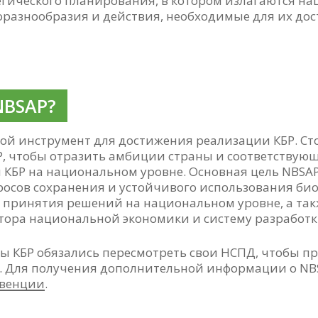
егического планирования, в котором излагаются н
разнообразия и действия, необходимые для их до
NBSAP?
ной инструмент для достижения реализации КБР. С
P, чтобы отразить амбиции страны и соответствую
КБР на национальном уровне. Основная цель NBSAP
росов сохранения и устойчивого использования би
с принятия решений на национальном уровне, а та
ктора национальной экономики и систему разработ
ны КБР обязались пересмотреть свои НСПД, чтобы пр
Ф. Для получения дополнительной информации о NB
нвенции
.