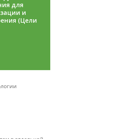
ния для
зации и
ения (Цели
.
ологии