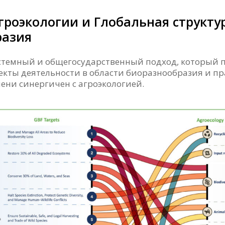
роэкологии и Глобальная структу
разия
истемный и общегосударственный подход, который 
кты деятельности в области биоразнообразия и пра
ени синергичен с агроэкологией.