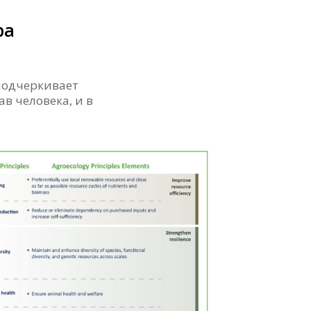
ра
подчеркивает
в человека, и в