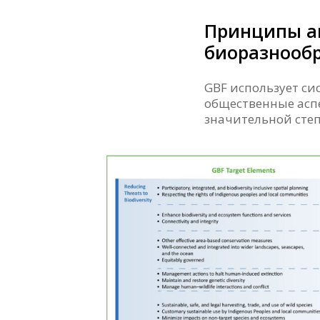
Принципы аг
биоразнооб
GBF использует с
общественные аспе
значительной степ