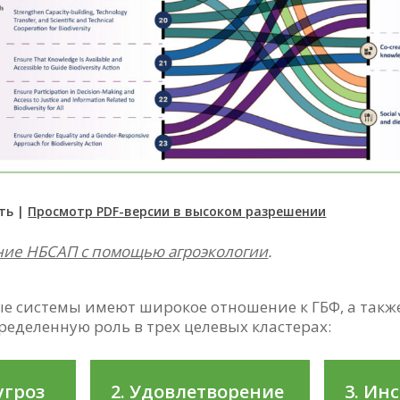
ть |
Просмотр PDF-версии в высоком разрешении
ние НБСАП с помощью агроэкологии
.
е системы имеют широкое отношение к ГБФ, а такж
пределенную роль в трех целевых кластерах:
угроз
2. Удовлетворение
3. Ин