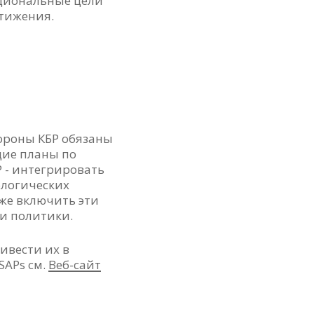
ациональные цели
стижения.
тороны КБР обязаны
щие планы по
 - интегрировать
ологических
кже включить эти
ки политики.
ивести их в
SAPs см.
Веб-сайт