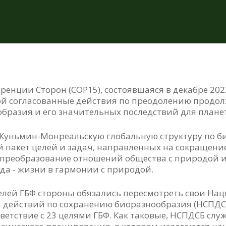
ренции Сторон (COP15), состоявшаяся в декабре 202
ой согласованные действия по преодолению продо
бразия и его значительных последствий для плане
Куньмин-Монреальскую глобальную структуру по 
ый пакет целей и задач, направленных на сокращени
 преобразование отношений общества с природой 
да - жизни в гармонии с природой.
елей ГБФ стороны обязались пересмотреть свои На
 действий по сохранению биоразнообразия (НСПДС
тветствие с 23 целями ГБФ. Как таковые, НСПДСБ сл