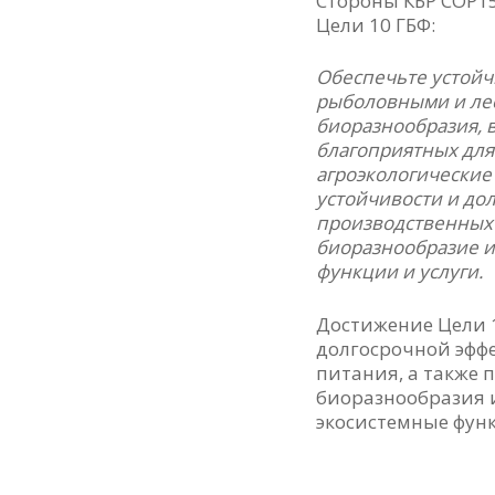
Стороны КБР COP1
Цели 10 ГБФ:
Обеспечьте устойч
рыболовными и лес
биоразнообразия, 
благоприятных для
агроэкологически
устойчивости и до
производственных 
биоразнообразие и
функции и услуги.
Достижение Цели 
долгосрочной эфф
питания, а также 
биоразнообразия 
экосистемные функ