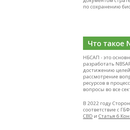
документом страт
по сохранению био
Что такое 
НБСАП - это основ
разработать NBSA
достижению целей 
рассмотрение воп
ресурсов в процес
вопросы во все се
В 2022 году Сторо
соответствие с ГБ
CBD
и
Статья 6 Ко